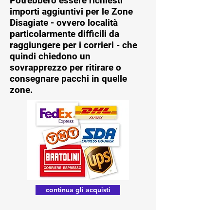
Potrebbero essere richiesti
importi aggiuntivi per le Zone
Disagiate - ovvero località
particolarmente difficili da
raggiungere per i corrieri - che
quindi chiedono un
sovrapprezzo per ritirare o
consegnare pacchi in quelle
zone.
continua gli acquisti