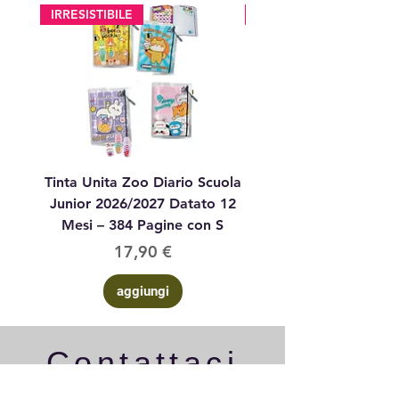
IRRESISTIBILE
glitter
Tinta Unita Zoo Diario Scuola
Tinta Unita Diario 1
Junior 2026/2027 Datato 12
Datato Glitter Anim
Mesi – 384 Pagine con S
Prezzo
17,90 €
aggiungi
Contattaci