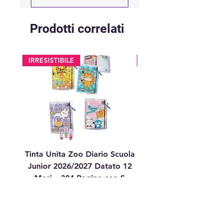
Prodotti correlati
IRRESISTIBILE
glitter
Tinta Unita Zoo Diario Scuola
Tinta Unita Diario 1
Junior 2026/2027 Datato 12
Datato Glitter Anim
Mesi – 384 Pagine con S
Prezzo
17,90 €
aggiungi