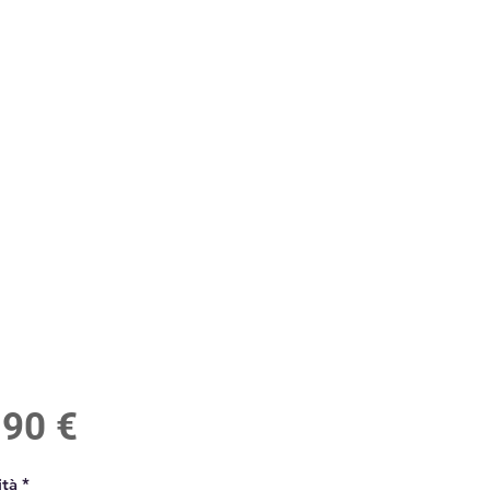
Prezzo
,90 €
tà
*