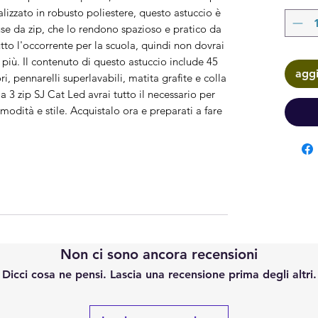
alizzato in robusto poliestere, questo astuccio è 
use da zip, che lo rendono spazioso e pratico da 
utto l'occorrente per la scuola, quindi non dovrai 
 più. Il contenuto di questo astuccio include 45 
aggi
ri, pennarelli superlavabili, matita grafite e colla 
a 3 zip SJ Cat Led avrai tutto il necessario per 
modità e stile. Acquistalo ora e preparati a fare 
Non ci sono ancora recensioni
Dicci cosa ne pensi. Lascia una recensione prima degli altri.