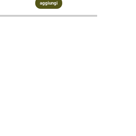
aggiungi
Contattaci
via Corsi n°
4 09016 Iglesias (su) Sardegna
3402468084