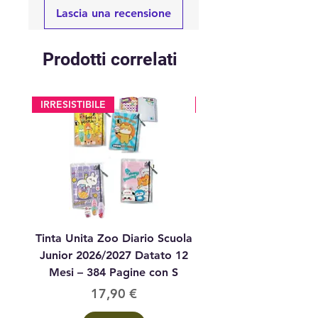
Lascia una recensione
Prodotti correlati
IRRESISTIBILE
glitter
Tinta Unita Zoo Diario Scuola
Tinta Unita Diario 1
Junior 2026/2027 Datato 12
Datato Glitter Anim
Mesi – 384 Pagine con S
Prezzo
17,90 €