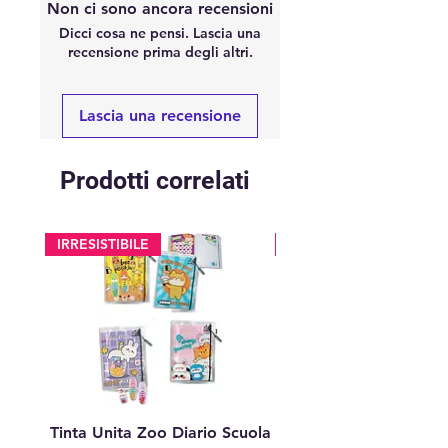
Non ci sono ancora recensioni
Dicci cosa ne pensi. Lascia una
recensione prima degli altri.
Lascia una recensione
Prodotti correlati
IRRESISTIBILE
glitter
Tinta Unita Zoo Diario Scuola
Tinta Unita Diario 1