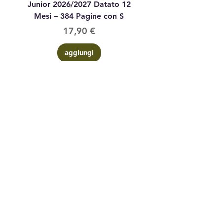
Junior 2026/2027 Datato 12
Datato Glitter Anim
Mesi – 384 Pagine con S
Prezzo
17,90 €
aggiungi
Contattaci
via Corsi n°
4 09016 Iglesias (su) Sardegna
3402468084