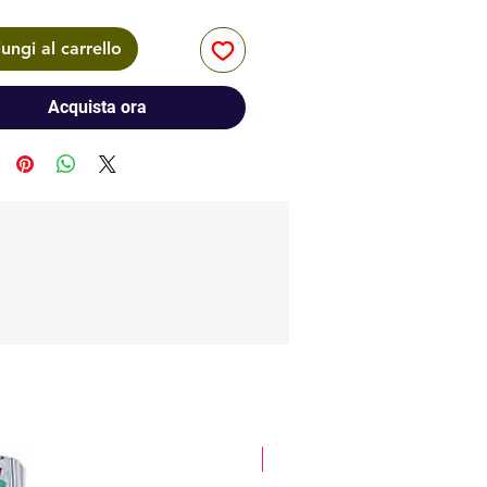
ungi al carrello
Acquista ora
glitter