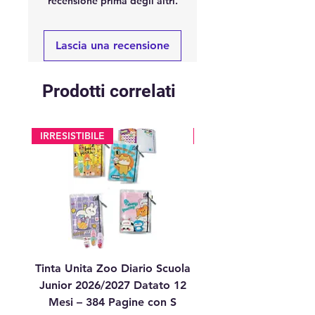
recensione prima degli altri.
Lascia una recensione
Prodotti correlati
IRRESISTIBILE
glitter
Tinta Unita Zoo Diario Scuola
Tinta Unita Diario 1
Junior 2026/2027 Datato 12
Datato Glitter Anim
Mesi – 384 Pagine con S