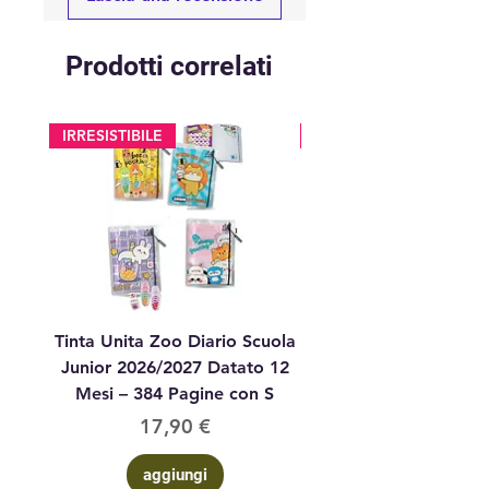
Prodotti correlati
IRRESISTIBILE
glitter
Tinta Unita Zoo Diario Scuola
Tinta Unita Diario 1
Junior 2026/2027 Datato 12
Datato Glitter Anim
Mesi – 384 Pagine con S
Prezzo
17,90 €
aggiungi