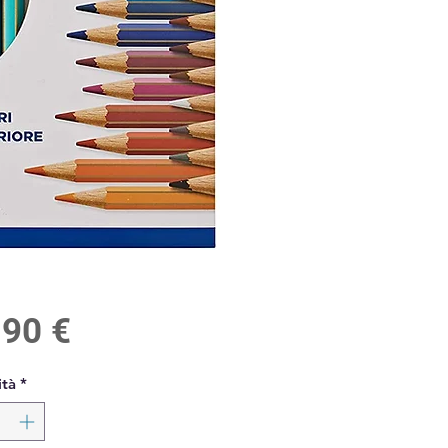
Prezzo
,90 €
tà
*