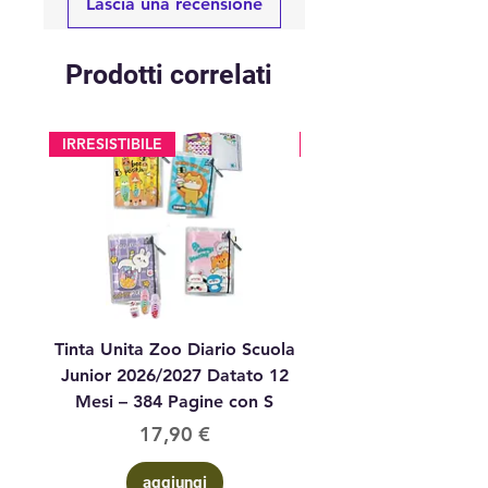
Lascia una recensione
Prodotti correlati
IRRESISTIBILE
glitter
Tinta Unita Zoo Diario Scuola
Tinta Unita Diario 1
Junior 2026/2027 Datato 12
Datato Glitter Anim
Mesi – 384 Pagine con S
Prezzo
17,90 €
aggiungi