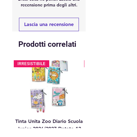
recensione prima degli altri.
Lascia una recensione
Prodotti correlati
IRRESISTIBILE
glitter
Tinta Unita Zoo Diario Scuola
Tinta Unita Diario 1
Junior 2026/2027 Datato 12
Datato Glitter Anim
Mesi – 384 Pagine con S