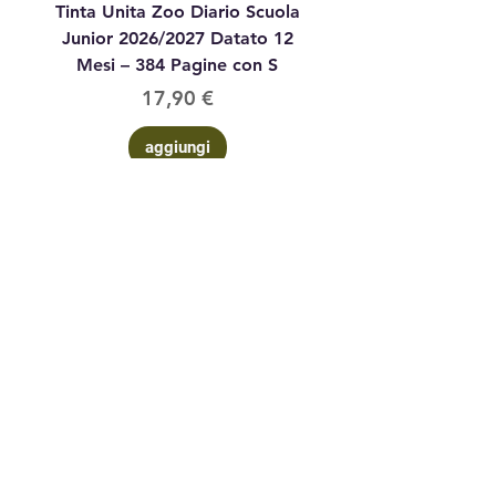
Tinta Unita Zoo Diario Scuola
Tinta Unita Diario 1
Junior 2026/2027 Datato 12
Datato Glitter Anim
Mesi – 384 Pagine con S
Prezzo
17,90 €
aggiungi
Contattaci
via Corsi n°
4 09016 Iglesias (su) Sardegna
3402468084