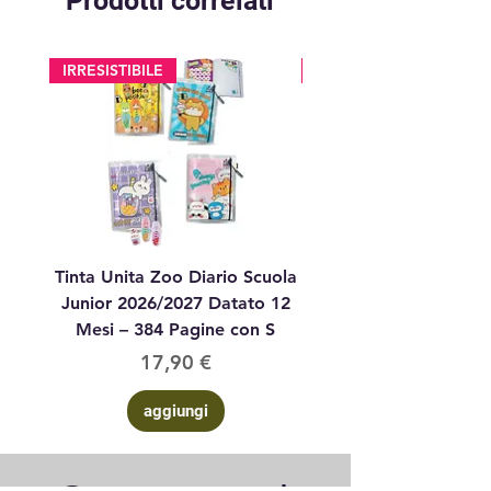
Prodotti correlati
IRRESISTIBILE
glitter
Tinta Unita Zoo Diario Scuola
Tinta Unita Diario 1
Junior 2026/2027 Datato 12
Datato Glitter Anim
Mesi – 384 Pagine con S
Prezzo
17,90 €
aggiungi