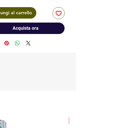
ungi al carrello
Acquista ora
glitter