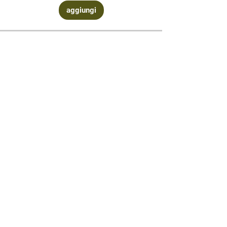
aggiungi
Contattaci
via Corsi n°
4 09016 Iglesias (su) Sardegna
3402468084