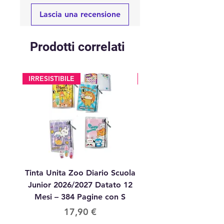
Lascia una recensione
Prodotti correlati
IRRESISTIBILE
glitter
Tinta Unita Zoo Diario Scuola
Tinta Unita Diario 1
Junior 2026/2027 Datato 12
Datato Glitter Anim
Mesi – 384 Pagine con S
Prezzo
17,90 €