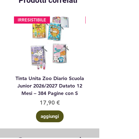
Prodotti correlati
IRRESISTIBILE
glitter
Tinta Unita Zoo Diario Scuola
Tinta Unita Diario 1
Junior 2026/2027 Datato 12
Datato Glitter Anim
Mesi – 384 Pagine con S
Prezzo
17,90 €
aggiungi