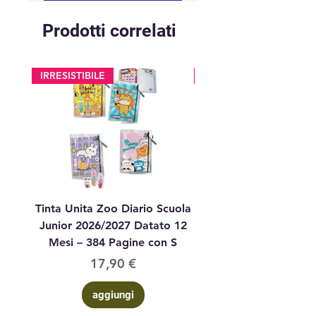
Prodotti correlati
IRRESISTIBILE
glitter
Tinta Unita Zoo Diario Scuola
Tinta Unita Diario 1
Junior 2026/2027 Datato 12
Datato Glitter Anim
Mesi – 384 Pagine con S
Prezzo
17,90 €
aggiungi