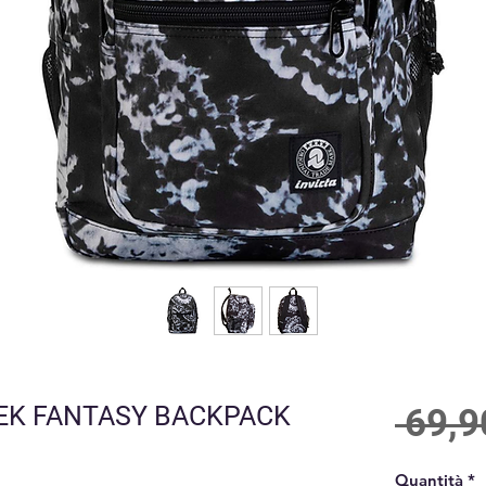
LEK FANTASY BACKPACK
 69,9
Quantità
*