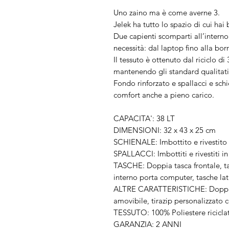
Uno zaino ma è come averne 3.
Jelek ha tutto lo spazio di cui hai 
Due capienti scomparti all’interno
necessità: dal laptop fino alla bor
Il tessuto è ottenuto dal riciclo d
mantenendo gli standard qualitativ
Fondo rinforzato e spallacci e schi
comfort anche a pieno carico.
CAPACITA': 38 LT
DIMENSIONI: 32 x 43 x 25 cm
SCHIENALE: Imbottito e rivestito 
SPALLACCI: Imbottiti e rivestiti in 
TASCHE: Doppia tasca frontale, ta
interno porta computer, tasche late
ALTRE CARATTERISTICHE: Doppio s
amovibile, tirazip personalizzato 
TESSUTO: 100% Poliestere ricicla
GARANZIA: 2 ANNI