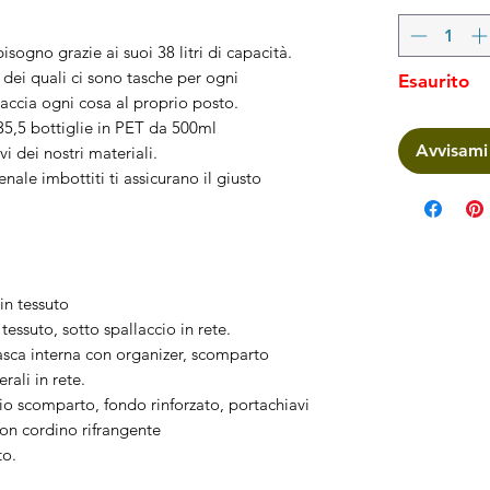
bisogno grazie ai suoi 38 litri di capacità.
 dei quali ci sono tasche per ogni
Esaurito
raccia ogni cosa al proprio posto.
i 35,5 bottiglie in PET da 500ml
Avvisami
i dei nostri materiali.
enale imbottiti ti assicurano il giusto
in tessuto
tessuto, sotto spallaccio in rete.
sca interna con organizer, scomparto
rali in rete.
comparto, fondo rinforzato, portachiavi
con cordino rifrangente
to.