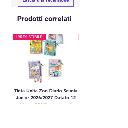
Lascia una recensione
Prodotti correlati
IRRESISTIBILE
glitter
Tinta Unita Zoo Diario Scuola
Tinta Unita Diario 1
Junior 2026/2027 Datato 12
Datato Glitter Anim
Mesi – 384 Pagine con S
Prezzo
17,90 €
aggiungi