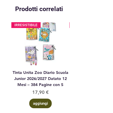
Prodotti correlati
IRRESISTIBILE
glitter
Tinta Unita Zoo Diario Scuola
Tinta Unita Diario 1
Junior 2026/2027 Datato 12
Datato Glitter Anim
Mesi – 384 Pagine con S
Prezzo
17,90 €
aggiungi