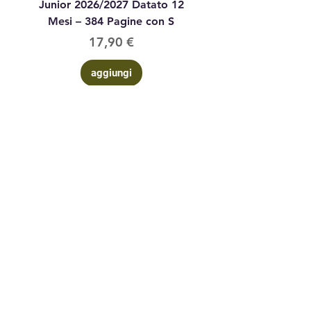
Junior 2026/2027 Datato 12
Datato Glitter Anim
Mesi – 384 Pagine con S
Prezzo
17,90 €
aggiungi
Contattaci
via Corsi n°
4 09016 Iglesias (su) Sardegna
3402468084