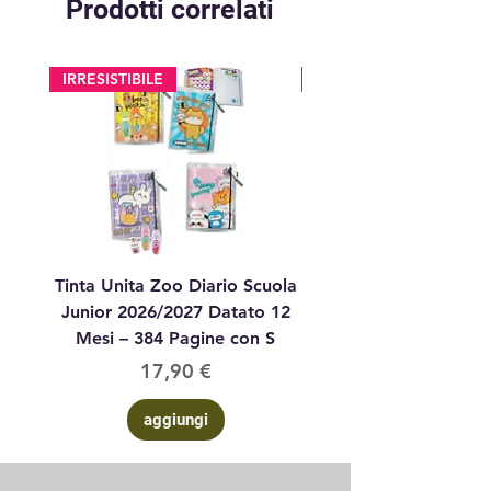
Prodotti correlati
IRRESISTIBILE
glitter
Tinta Unita Zoo Diario Scuola
Tinta Unita Diario 1
Junior 2026/2027 Datato 12
Datato Glitter Anim
Mesi – 384 Pagine con S
Prezzo
17,90 €
aggiungi