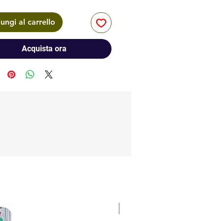
ungi al carrello
Acquista ora
glitter