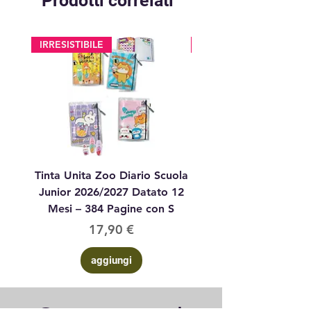
Prodotti correlati
IRRESISTIBILE
glitter
Tinta Unita Zoo Diario Scuola
Tinta Unita Diario 1
Junior 2026/2027 Datato 12
Datato Glitter Anim
Mesi – 384 Pagine con S
Prezzo
17,90 €
aggiungi