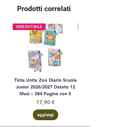
Prodotti correlati
IRRESISTIBILE
glitter
Tinta Unita Zoo Diario Scuola
Tinta Unita Diario 1
Junior 2026/2027 Datato 12
Datato Glitter Anim
Mesi – 384 Pagine con S
Prezzo
17,90 €
aggiungi