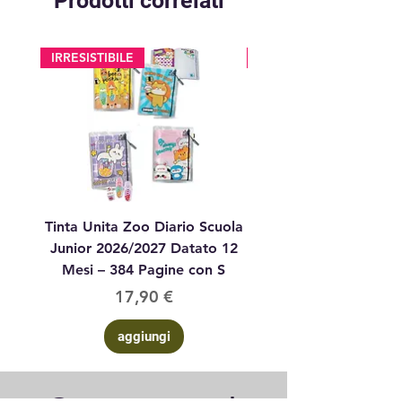
Prodotti correlati
IRRESISTIBILE
glitter
Tinta Unita Zoo Diario Scuola
Tinta Unita Diario 1
Junior 2026/2027 Datato 12
Datato Glitter Anim
Mesi – 384 Pagine con S
Prezzo
17,90 €
aggiungi