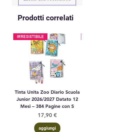
Prodotti correlati
IRRESISTIBILE
glitter
Tinta Unita Zoo Diario Scuola
Tinta Unita Diario 1
Junior 2026/2027 Datato 12
Datato Glitter Anim
Mesi – 384 Pagine con S
Prezzo
17,90 €
aggiungi