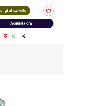
ungi al carrello
Acquista ora
glitter