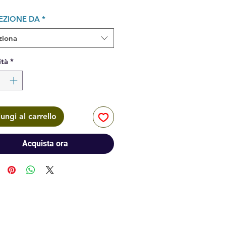
EZIONE DA
*
ziona
tà
*
ungi al carrello
Acquista ora