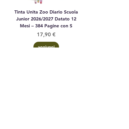
Tinta Unita Zoo Diario Scuola
Tinta Unita Diario 1
Junior 2026/2027 Datato 12
Datato Glitter Anim
Mesi – 384 Pagine con S
Prezzo
17,90 €
aggiungi
Contattaci
via Corsi n°
4 09016 Iglesias (su) Sardegna
3402468084