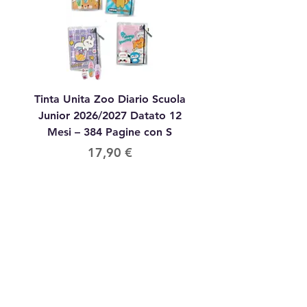
Tinta Unita Zoo Diario Scuola
Tinta Unita Diario 1
Junior 2026/2027 Datato 12
Datato Glitter Anim
Mesi – 384 Pagine con S
Prezzo
17,90 €
aggiungi
Contattaci
via Corsi n°
4 09016 Iglesias (su) Sardegna
3402468084