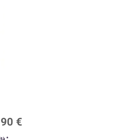
Prezzo
,90 €
tà
*