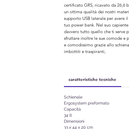
certificato GRS, ricavato da 26,6 
un ottima qualità dei nostri materi
supporto USB laterale per avere il
tuo power bank. Nel suo capiente
davvero tutto quello che ti serve 
sfruttare inoltre le sue comode e p
e comodissimo grazie allo schiena
imbottiti e traspiranti,
caratteristiche tecniche
Schienale
Ergosystem preformato
Capacità
34 lt
Dimensioni
33 x 44 x 20 cm