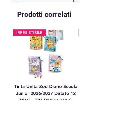
Prodotti correlati
IRRESISTIBILE
glitter
Tinta Unita Zoo Diario Scuola
Tinta Unita Diario 1
Junior 2026/2027 Datato 12
Datato Glitter Anim
Mesi – 384 Pagine con S
Prezzo
17,90 €
aggiungi